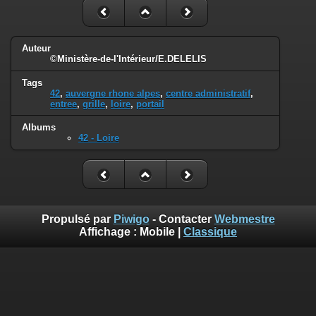
Auteur
©Ministère-de-l'Intérieur/E.DELELIS
Tags
42
,
auvergne rhone alpes
,
centre administratif
,
entree
,
grille
,
loire
,
portail
Albums
42 - Loire
Propulsé par
Piwigo
- Contacter
Webmestre
Affichage :
Mobile
|
Classique