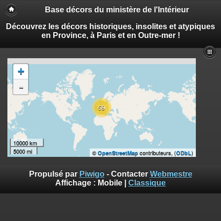
Base décors du ministère de l'Intérieur
Découvrez les décors historiques, insolites et atypiques
en Province, à Paris et en Outre-mer !
+
-
59
10000 km
5000 mi
©
contributeurs, (
)
OpenStreetMap
ODbL
Propulsé par
Piwigo
- Contacter
Webmestre
Affichage :
Mobile
|
Classique