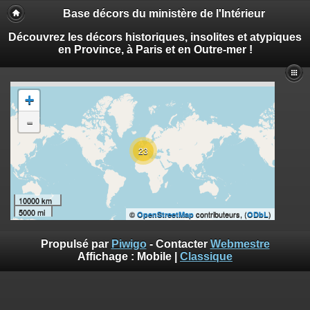
Base décors du ministère de l'Intérieur
Découvrez les décors historiques, insolites et atypiques
en Province, à Paris et en Outre-mer !
+
-
23
10000 km
5000 mi
©
contributeurs, (
)
OpenStreetMap
ODbL
Propulsé par
Piwigo
- Contacter
Webmestre
Affichage :
Mobile
|
Classique