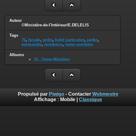
Auteur
©Ministère-de-l'Intérieur/E.DELELIS
Tags
76
,
façade
,
grille
,
hotel particulier
,
jardin
,
normandie
,
residence
,
seine maritime
Albums
76 - Seine-Maritime
Propulsé par
Piwigo
- Contacter
Webmestre
Affichage :
Mobile
|
Classique