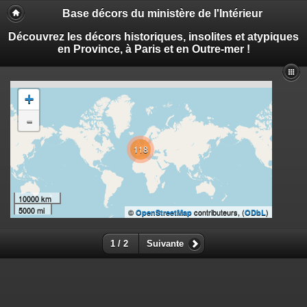
Base décors du ministère de l'Intérieur
Découvrez les décors historiques, insolites et atypiques
en Province, à Paris et en Outre-mer !
+
-
118
10000 km
5000 mi
©
contributeurs, (
)
OpenStreetMap
ODbL
1 / 2
Suivante