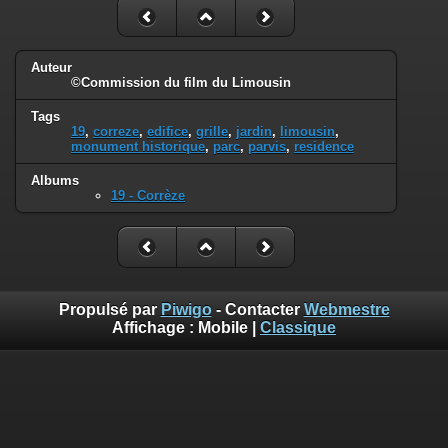
Auteur
©Commission du film du Limousin
Tags
19
,
correze
,
edifice
,
grille
,
jardin
,
limousin
,
monument historique
,
parc
,
parvis
,
residence
Albums
19 - Corrèze
Propulsé par
Piwigo
- Contacter
Webmestre
Affichage :
Mobile
|
Classique