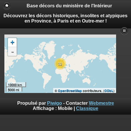
Base décors du ministère de l'Intérieur
Découvrez les décors historiques, insolites et atypiques
en Province, à Paris et en Outre-mer !
+
-
32
10000 km
5000 mi
©
contributeurs, (
)
OpenStreetMap
ODbL
Propulsé par
Piwigo
- Contacter
Webmestre
Affichage :
Mobile
|
Classique