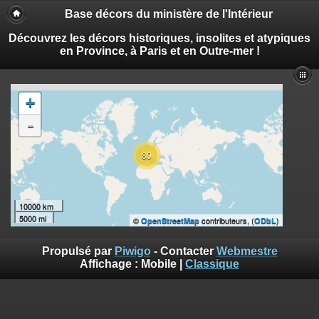
Base décors du ministère de l'Intérieur
Découvrez les décors historiques, insolites et atypiques
en Province, à Paris et en Outre-mer !
+
-
80
10000 km
5000 mi
©
contributeurs, (
)
OpenStreetMap
ODbL
Propulsé par
Piwigo
- Contacter
Webmestre
Affichage :
Mobile
|
Classique