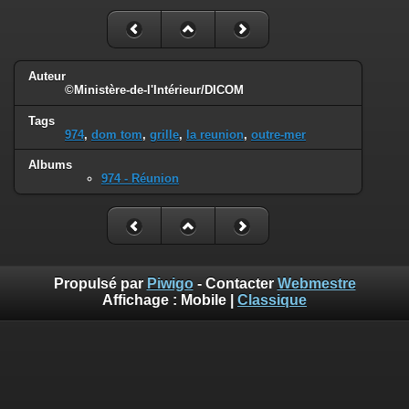
Auteur
©Ministère-de-l'Intérieur/DICOM
Tags
974
,
dom tom
,
grille
,
la reunion
,
outre-mer
Albums
974 - Réunion
Propulsé par
Piwigo
- Contacter
Webmestre
Affichage :
Mobile
|
Classique