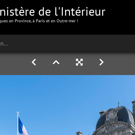
istère de l'Intérieur
iques en Province, à Paris et en Outre-mer !
Préfecture du Morbihan à Vannes