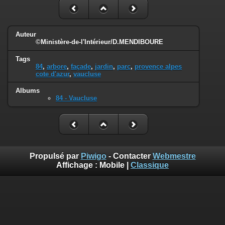
Auteur
©Ministère-de-l'Intérieur/D.MENDIBOURE
Tags
84
,
arbore
,
façade
,
jardin
,
parc
,
provence alpes
cote d'azur
,
vaucluse
Albums
84 - Vaucluse
Propulsé par
Piwigo
- Contacter
Webmestre
Affichage :
Mobile
|
Classique