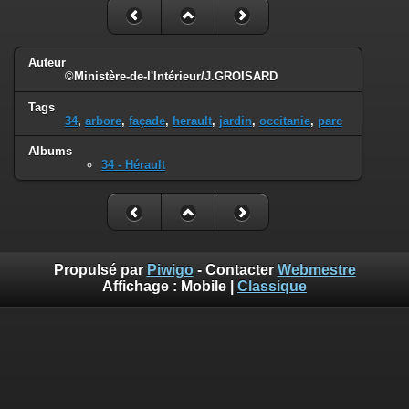
Auteur
©Ministère-de-l'Intérieur/J.GROISARD
Tags
34
,
arbore
,
façade
,
herault
,
jardin
,
occitanie
,
parc
Albums
34 - Hérault
Propulsé par
Piwigo
- Contacter
Webmestre
Affichage :
Mobile
|
Classique