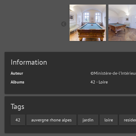
Information
Auteur
©Ministère-de-l'Intérie
Albums
42 - Loire
Tags
42
auvergne rhone alpes
jardin
loire
reside