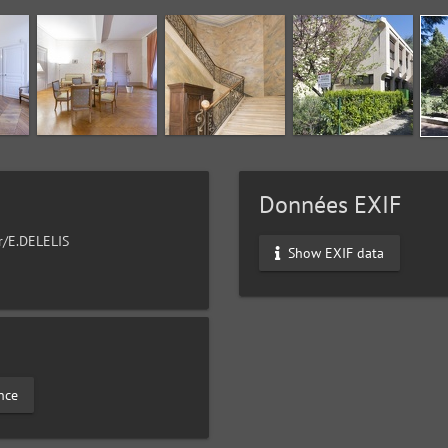
Données EXIF
ur/E.DELELIS
Show EXIF data
nce