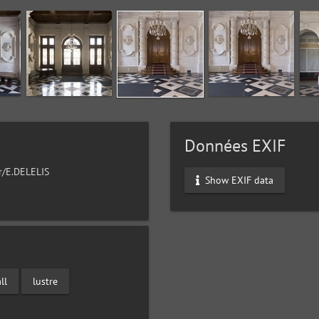
Données EXIF
ur/E.DELELIS
Show EXIF data
ll
lustre