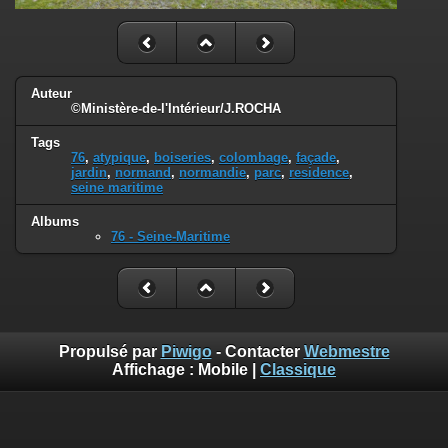
Auteur
©Ministère-de-l'Intérieur/J.ROCHA
Tags
76
,
atypique
,
boiseries
,
colombage
,
façade
,
jardin
,
normand
,
normandie
,
parc
,
residence
,
seine maritime
Albums
76 - Seine-Maritime
Propulsé par
Piwigo
- Contacter
Webmestre
Affichage :
Mobile
|
Classique