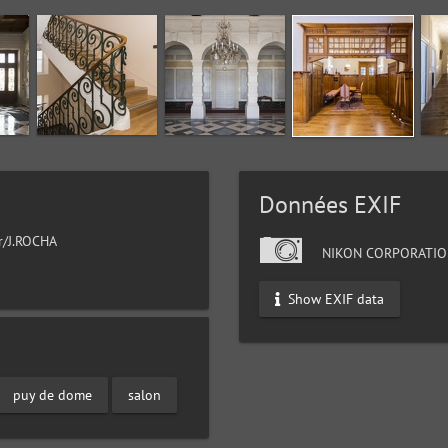
Données EXIF
ur/J.ROCHA
NIKON CORPORATIO
Show EXIF data
puy de dome
salon