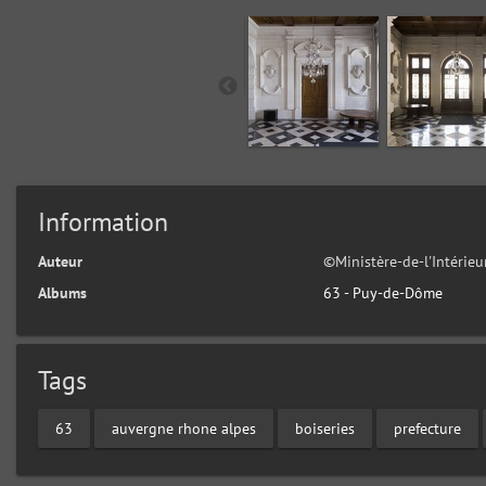
Information
Auteur
©Ministère-de-l'Intérie
Albums
63 - Puy-de-Dôme
Tags
63
auvergne rhone alpes
boiseries
prefecture