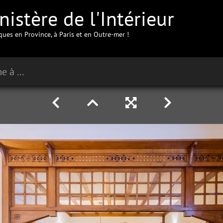
istère de l'Intérieur
iques en Province, à Paris et en Outre-mer !
Préfecture du Puy-de-Dôme à Clermont-Ferrand