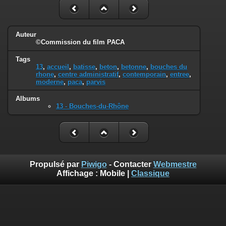
Auteur
©Commission du film PACA
Tags
13
,
accueil
,
batisse
,
beton
,
betonne
,
bouches du
rhone
,
centre administratif
,
contemporain
,
entree
,
moderne
,
paca
,
parvis
Albums
13 - Bouches-du-Rhône
Propulsé par
Piwigo
- Contacter
Webmestre
Affichage :
Mobile
|
Classique