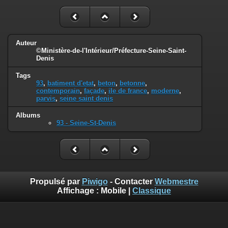
Auteur
©Ministère-de-l'Intérieur/Préfecture-Seine-Saint-
Denis
Tags
93
,
batiment d'etat
,
beton
,
betonne
,
contemporain
,
façade
,
ile de france
,
moderne
,
parvis
,
seine saint denis
Albums
93 - Seine-St-Denis
Propulsé par
Piwigo
- Contacter
Webmestre
Affichage :
Mobile
|
Classique