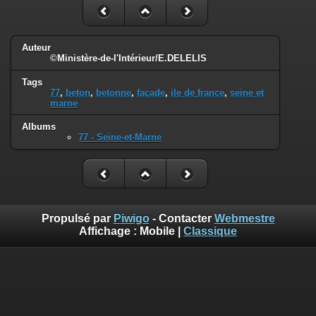
Auteur
©Ministère-de-l'Intérieur/E.DELELIS
Tags
77
,
beton
,
betonne
,
façade
,
ile de france
,
seine et
marne
Albums
77 - Seine-et-Marne
Propulsé par
Piwigo
- Contacter
Webmestre
Affichage :
Mobile
|
Classique