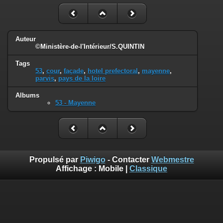
Auteur
©Ministère-de-l'Intérieur/S.QUINTIN
Tags
53
,
cour
,
façade
,
hotel prefectoral
,
mayenne
,
parvis
,
pays de la loire
Albums
53 - Mayenne
Propulsé par
Piwigo
- Contacter
Webmestre
Affichage :
Mobile
|
Classique