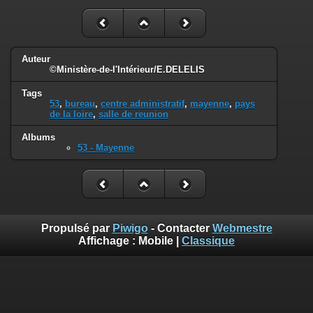
Auteur
©Ministère-de-l'Intérieur/E.DELELIS
Tags
53
,
bureau
,
centre administratif
,
mayenne
,
pays
de la loire
,
salle de reunion
Albums
53 - Mayenne
Propulsé par
Piwigo
- Contacter
Webmestre
Affichage :
Mobile
|
Classique