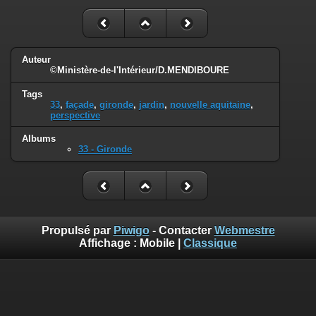
Auteur
©Ministère-de-l'Intérieur/D.MENDIBOURE
Tags
33
,
façade
,
gironde
,
jardin
,
nouvelle aquitaine
,
perspective
Albums
33 - Gironde
Propulsé par
Piwigo
- Contacter
Webmestre
Affichage :
Mobile
|
Classique