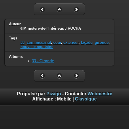
Auteur
©Ministère-de-l'Intérieur/J.ROCHA
Tags
33
,
commissariat
,
cour
,
exterieur
,
façade
,
gironde
,
nouvelle aquitaine
Albums
33 - Gironde
Propulsé par
Piwigo
- Contacter
Webmestre
Affichage :
Mobile
|
Classique