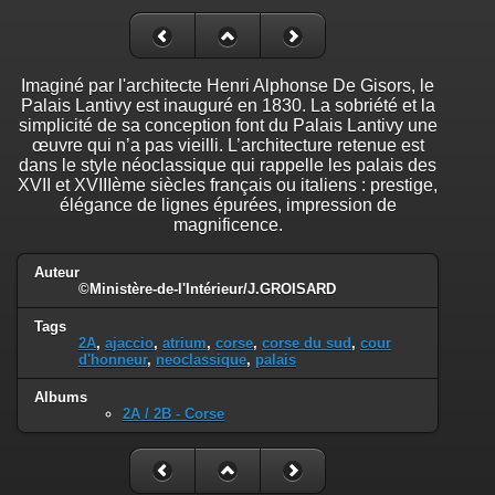
Imaginé par l'architecte Henri Alphonse De Gisors, le
Palais Lantivy est inauguré en 1830. La sobriété et la
simplicité de sa conception font du Palais Lantivy une
œuvre qui n’a pas vieilli. L’architecture retenue est
dans le style néoclassique qui rappelle les palais des
XVII et XVIIIème siècles français ou italiens : prestige,
élégance de lignes épurées, impression de
magnificence.
Auteur
©Ministère-de-l'Intérieur/J.GROISARD
Tags
2A
,
ajaccio
,
atrium
,
corse
,
corse du sud
,
cour
d'honneur
,
neoclassique
,
palais
Albums
2A / 2B - Corse