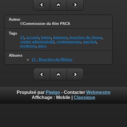
Auteur
©Commission du film PACA
Tags
13
,
accueil
,
beton
,
betonne
,
bouches du rhone
,
centre administratif
,
contemporain
,
guichet
,
moderne
,
paca
Albums
13 - Bouches-du-Rhône
Propulsé par
Piwigo
- Contacter
Webmestre
Affichage :
Mobile
|
Classique