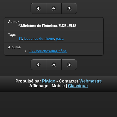
Auteur
©Ministère-de-l'Intérieur/E.DELELIS
Tags
13
,
bouches du rhone
,
paca
Albums
13 - Bouches-du-Rhône
Propulsé par
Piwigo
- Contacter
Webmestre
Affichage :
Mobile
|
Classique