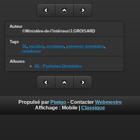
Auteur
©Ministère-de-l'Intérieur/J.GROISARD
Tags
66
,
escalier
,
occitanie
,
pyrenees orientales
,
residence
Albums
66 - Pyrénées-Orientales
Propulsé par
Piwigo
- Contacter
Webmestre
Affichage :
Mobile
|
Classique