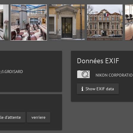
Données EXIF
ur/J.GROISARD
NIKON CORPORATIO
s
Show EXIF data
lle d'attente
verriere