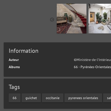
Information
Auteur
©Ministère-de-l'Intérie
Albums
66 - Pyrénées-Orientale
Tags
66
guichet
occitanie
pyrenees orientales
sa