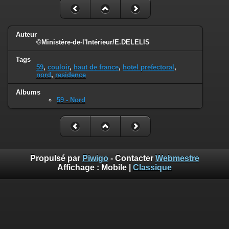
Auteur
©Ministère-de-l'Intérieur/E.DELELIS
Tags
59
,
couloir
,
haut de france
,
hotel prefectoral
,
nord
,
residence
Albums
59 - Nord
Propulsé par
Piwigo
- Contacter
Webmestre
Affichage :
Mobile
|
Classique