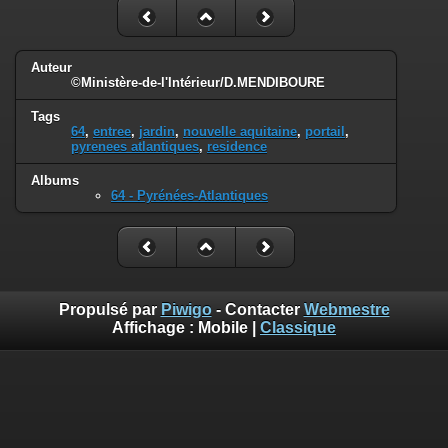
Auteur
©Ministère-de-l'Intérieur/D.MENDIBOURE
Tags
64
,
entree
,
jardin
,
nouvelle aquitaine
,
portail
,
pyrenees atlantiques
,
residence
Albums
64 - Pyrénées-Atlantiques
Propulsé par
Piwigo
- Contacter
Webmestre
Affichage :
Mobile
|
Classique