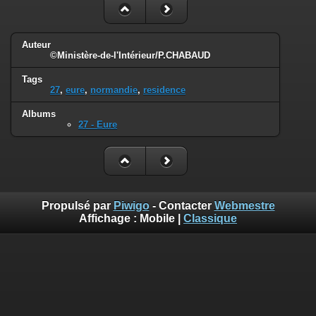
Auteur
©Ministère-de-l'Intérieur/P.CHABAUD
Tags
27
,
eure
,
normandie
,
residence
Albums
27 - Eure
Propulsé par
Piwigo
- Contacter
Webmestre
Affichage :
Mobile
|
Classique