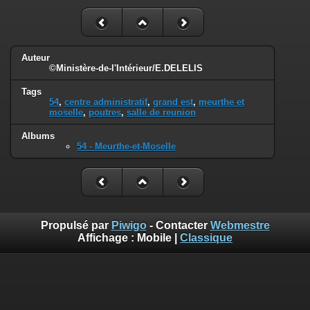
Auteur
©Ministère-de-l'Intérieur/E.DELELIS
Tags
54
,
centre administratif
,
grand est
,
meurthe et
moselle
,
poutres
,
salle de reunion
Albums
54 - Meurthe-et-Moselle
Propulsé par
Piwigo
- Contacter
Webmestre
Affichage :
Mobile
|
Classique