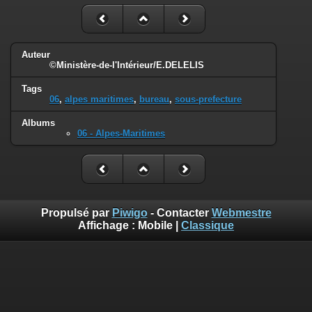
Auteur
©Ministère-de-l'Intérieur/E.DELELIS
Tags
06
,
alpes maritimes
,
bureau
,
sous-prefecture
Albums
06 - Alpes-Maritimes
Propulsé par
Piwigo
- Contacter
Webmestre
Affichage :
Mobile
|
Classique