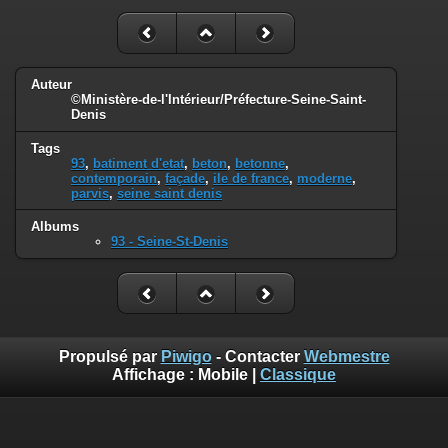
Auteur
©Ministère-de-l'Intérieur/Préfecture-Seine-Saint-
Denis
Tags
93
,
batiment d'etat
,
beton
,
betonne
,
contemporain
,
façade
,
ile de france
,
moderne
,
parvis
,
seine saint denis
Albums
93 - Seine-St-Denis
Propulsé par
Piwigo
- Contacter
Webmestre
Affichage :
Mobile
|
Classique