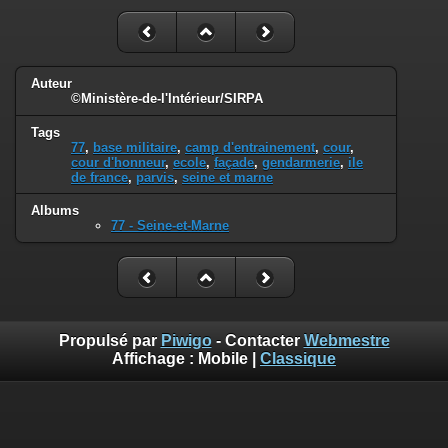
Auteur
©Ministère-de-l'Intérieur/SIRPA
Tags
77
,
base militaire
,
camp d'entrainement
,
cour
,
cour d'honneur
,
ecole
,
façade
,
gendarmerie
,
ile
de france
,
parvis
,
seine et marne
Albums
77 - Seine-et-Marne
Propulsé par
Piwigo
- Contacter
Webmestre
Affichage :
Mobile
|
Classique