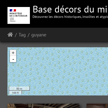
Base décors du min
Découvrez les décors historiques, insolites et atyp
Tag
guyane
+
-
50 m
100 ft