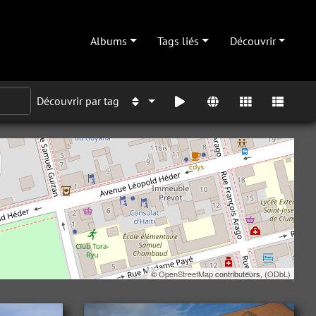
Albums
Tags liés
Découvrir
Découvrir par tag
©
OpenStreetMap
contributeurs, (
ODbL
)