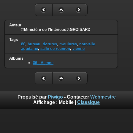
Auteur
©Ministère-de-l'Intérieur/J.GROISARD
Tags
86
,
bureau
,
dorures
,
moulures
,
nouvelle
aquitaine
,
salle de reunion
,
vienne
Albums
86 - Vienne
Propulsé par
Piwigo
- Contacter
Webmestre
Affichage :
Mobile
|
Classique